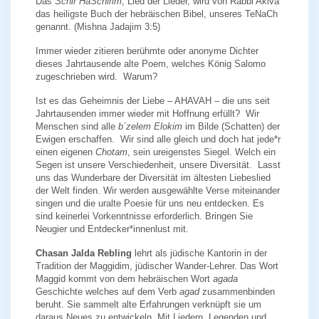
Das
Schir HaSchirim
, Lied der Lieder, wird von Rabbi Akiva
das heiligste Buch der hebräischen Bibel, unseres TeNaCh
genannt.
(Mishna Jadajim 3:5)
Immer wieder zitieren berühmte oder anonyme Dichter
dieses Jahrtausende alte Poem,
welches König Salomo
zugeschrieben wird.
Warum?
Ist es das Geheimnis der Liebe – AHAVAH – die uns seit
Jahrtausenden immer wieder mit Hoffnung erfüllt?
Wir
Menschen sind alle
b´zelem Elokim
im Bilde (Schatten) der
Ewigen erschaffen.
Wir sind alle gleich und doch hat jede*r
einen eigenen
Chotam
, sein ureigenstes Siegel.
Welch ein
Segen ist unsere Verschiedenheit, unsere Diversität.
Lasst
uns das Wunderbare der Diversität im ältesten Liebeslied
der Welt finden.
Wir werden ausgewählte Verse miteinander
singen und die uralte Poesie für uns neu entdecken.
Es
sind keinerlei Vorkenntnisse erforderlich.
Bringen Sie
Neugier und Entdecker*innenlust mit.
Chasan Jalda Rebling
lehrt als jüdische Kantorin in der
Tradition der Maggidim, jüdischer Wander-Lehrer. Das Wort
Maggid kommt von dem hebräischen Wort
agada
Geschichte welches auf dem Verb
agad
zusammenbinden
beruht. Sie sammelt alte Erfahrungen verknüpft sie um
daraus Neues zu entwickeln. Mit Liedern, Legenden und