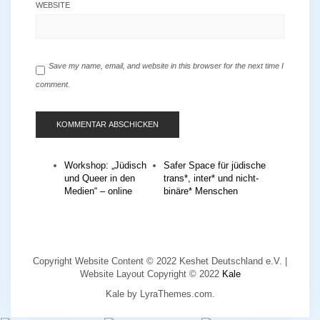
WEBSITE
Save my name, email, and website in this browser for the next time I
comment.
Workshop: „Jüdisch
Safer Space für jüdische
und Queer in den
trans*, inter* und nicht-
Medien“ – online
binäre* Menschen
Copyright Website Content © 2022 Keshet Deutschland e.V. |
Website Layout Copyright © 2022
Kale
Kale
by LyraThemes.com.