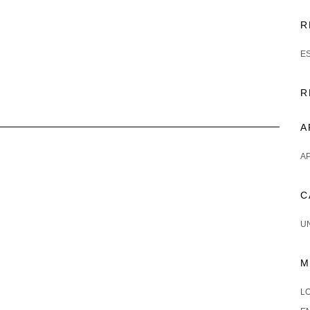
R
E
R
A
AP
C
U
M
LO