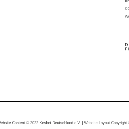
E
C
W
D
F
ebsite Content © 2022 Keshet Deutschland e.V. | Website Layout Copyright